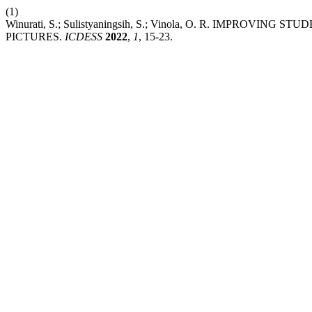
(1)
Winurati, S.; Sulistyaningsih, S.; Vinola, O. R. IMPRO
PICTURES.
ICDESS
2022
,
1
, 15-23.